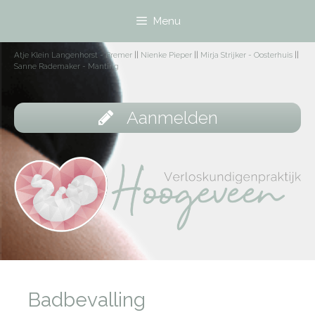
Menu
Atje Klein Langenhorst - Bremer
||
Nienke Pieper
||
Mirja Strijker - Oosterhuis
||
Sanne Rademaker - Manting
Aanmelden
Badbevalling