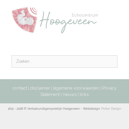
contact
|
disclaimer
|
algemene voorwaarden
|
Privacy
Statement
|
nieuws
|
links
2011 - 2026 © Verloskundigenpraktijk Hoogeveen - Webdesign:
Poiter Design