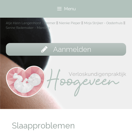
Menu
Atje Klein Langenhorst - Bremer
||
Nienke Pieper
||
Mirja Strijker - Oosterhuis
||
Sanne Rademaker - Manting
Aanmelden
Slaapproblemen