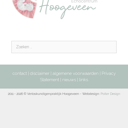
contact
|
disclaimer
|
algemene voorwaarden
|
Privacy
Statement
|
nieuws
|
links
2011 - 2026 © Verloskundigenpraktijk Hoogeveen - Webdesign:
Poiter Design