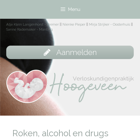
Menu
Atje Klein Langenhorst - Bremer
||
Nienke Pieper
||
Mirja Strijker - Oosterhuis
||
Sanne Rademaker - Manting
Aanmelden
Roken, alcohol en drugs