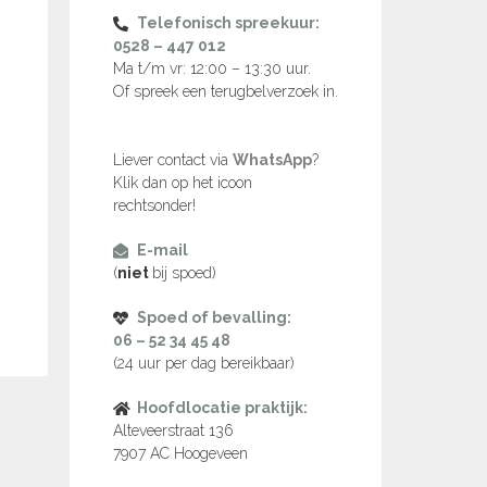
Telefonisch spreekuur:
0528 – 447 012
Ma t/m vr: 12:00 – 13:30 uur.
Of spreek een terugbelverzoek in.
Liever contact via
WhatsApp
?
Klik dan op het icoon
rechtsonder!
E-mail
(
niet
bij spoed)
Spoed of bevalling:
06 – 52 34 45 48
(24 uur per dag bereikbaar)
Hoofdlocatie praktijk:
Alteveerstraat 136
7907 AC Hoogeveen