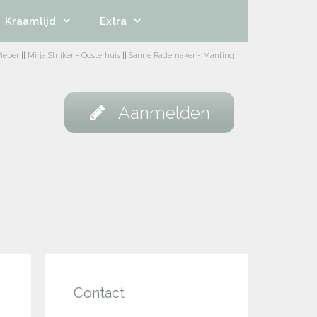
Kraamtijd
Extra
ieper
||
Mirja Strijker - Oosterhuis
||
Sanne Rademaker - Manting
Aanmelden
Contact