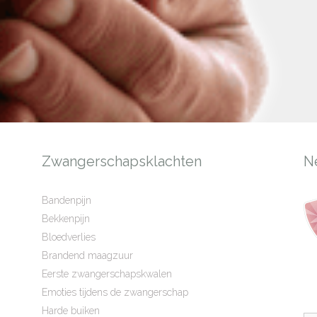
Zwangerschapsklachten
N
Bandenpijn
Bekkenpijn
Bloedverlies
Brandend maagzuur
Eerste zwangerschapskwalen
Emoties tijdens de zwangerschap
Harde buiken