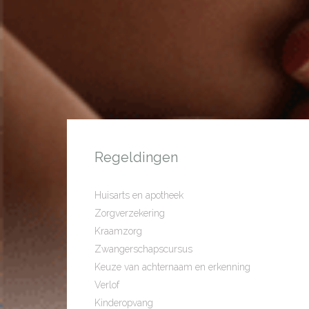
Regeldingen
Huisarts en apotheek
Zorgverzekering
Kraamzorg
Zwangerschapscursus
Keuze van achternaam en erkenning
Verlof
Kinderopvang