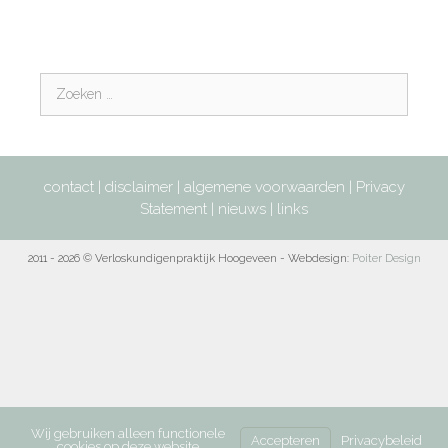
contact
|
disclaimer
|
algemene voorwaarden
|
Privacy
Statement
|
nieuws
|
links
2011 - 2026 © Verloskundigenpraktijk Hoogeveen - Webdesign:
Poiter Design
Wij gebruiken alleen functionele
Accepteren
Privacybeleid
cookies op deze website