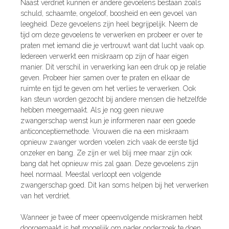
Naast verdriet kunnen er andere gevoelens bestaan zoals
schuld, schaamte, ongeloof, boosheid en een gevoel van
leegheid. Deze gevoelens zijn heel begrijpelijk. Neem de
tijd om deze gevoelens te verwerken en probeer er over te
praten met iemand die je vertrouwt want dat lucht vaak op.
Iedereen verwerkt een miskraam op zijn of haar eigen
manier. Dit verschil in verwerking kan een druk op je relatie
geven. Probeer hier samen over te praten en elkaar de
ruimte en tijd te geven om het verlies te verwerken. Ook
kan steun worden gezocht bij andere mensen die hetzelfde
hebben meegemaakt. Als je nog geen nieuwe
zwangerschap wenst kun je informeren naar een goede
anticonceptiemethode. Vrouwen die na een miskraam
opnieuw zwanger worden voelen zich vaak de eerste tijd
onzeker en bang. Ze zijn er wel blij mee maar zijn ook
bang dat het opnieuw mis zal gaan. Deze gevoelens zijn
heel normaal. Meestal verloopt een volgende
zwangerschap goed. Dit kan soms helpen bij het verwerken
van het verdriet.
Wanneer je twee of meer opeenvolgende miskramen hebt
doorgemaakt is het mogelijk om nader onderzoek te doen.