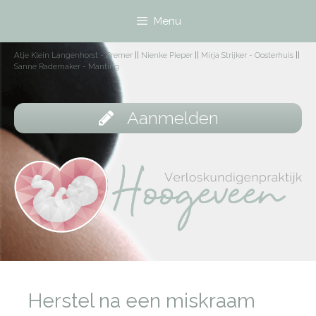
Menu
Atje Klein Langenhorst - Bremer
||
Nienke Pieper
||
Mirja Strijker - Oosterhuis
||
Sanne Rademaker - Manting
Aanmelden
Herstel na een miskraam