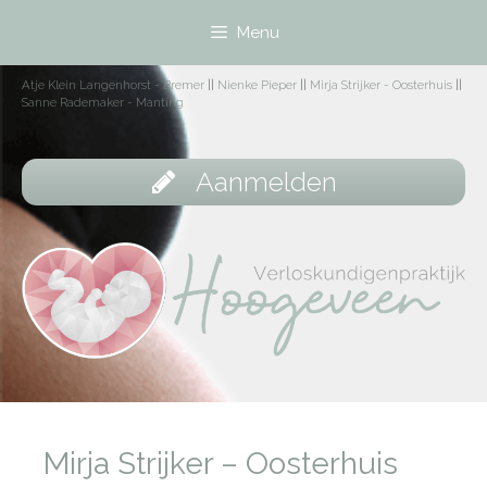
Menu
Atje Klein Langenhorst - Bremer
||
Nienke Pieper
||
Mirja Strijker - Oosterhuis
||
Sanne Rademaker - Manting
Aanmelden
Mirja Strijker – Oosterhuis