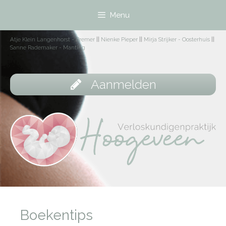
Menu
Atje Klein Langenhorst - Bremer
||
Nienke Pieper
||
Mirja Strijker - Oosterhuis
||
Sanne Rademaker - Manting
Aanmelden
Boekentips