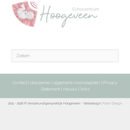
contact
|
disclaimer
|
algemene voorwaarden
|
Privacy
Statement
|
nieuws
|
links
2011 - 2026 © Verloskundigenpraktijk Hoogeveen - Webdesign:
Poiter Design