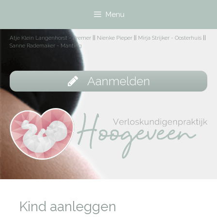
Menu
Atje Klein Langenhorst - Bremer
||
Nienke Pieper
||
Mirja Strijker - Oosterhuis
||
Sanne Rademaker - Manting
Aanmelden
Kind aanleggen