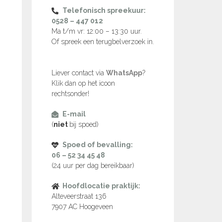
Telefonisch spreekuur:
0528 – 447 012
Ma t/m vr: 12:00 – 13:30 uur.
Of spreek een terugbelverzoek in.
Liever contact via
WhatsApp
?
Klik dan op het icoon
rechtsonder!
E-mail
(
niet
bij spoed)
Spoed of bevalling:
06 – 52 34 45 48
(24 uur per dag bereikbaar)
Hoofdlocatie praktijk:
Alteveerstraat 136
7907 AC Hoogeveen