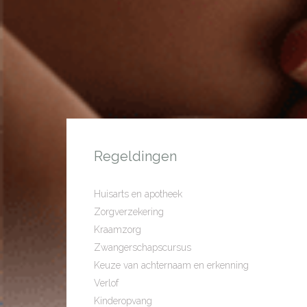
Regeldingen
Huisarts en apotheek
Zorgverzekering
Kraamzorg
Zwangerschapscursus
Keuze van achternaam en erkenning
Verlof
Kinderopvang