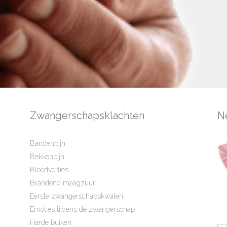
Zwangerschapsklachten
N
Bandenpijn
Bekkenpijn
Bloedverlies
Brandend maagzuur
Eerste zwangerschapskwalen
Emoties tijdens de zwangerschap
Harde buiken