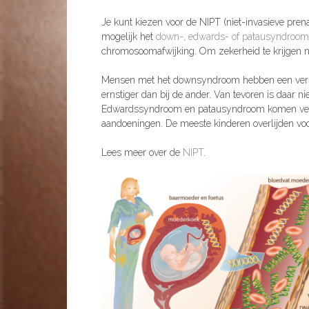
Je kunt kiezen voor de
NIPT (niet-invasieve prena
mogelijk het
down-, edwards- of patausyndroom
chromosoomafwijking. Om zekerheid te krijgen n
Mensen met het downsyndroom hebben een versta
ernstiger dan bij de ander. Van tevoren is daar ni
Edwardssyndroom en patausyndroom komen veel 
aandoeningen. De meeste kinderen overlijden voo
Lees meer over de
NIPT
.