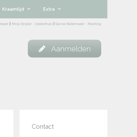
Kraamtijd
Extra
ieper
||
Mirja Strijker - Oosterhuis
||
Sanne Rademaker - Manting
Aanmelden
Contact