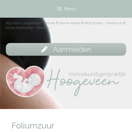
Menu
Atje Klein Langenhorst - Bremer
||
Nienke Pieper
||
Mirja Strijker - Oosterhuis
||
Sanne Rademaker - Manting
Aanmelden
Foliumzuur