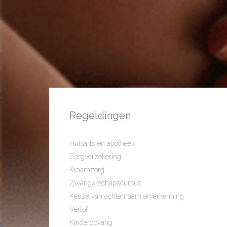
Regeldingen
Huisarts en apotheek
Zorgverzekering
Kraamzorg
Zwangerschapscursus
Keuze van achternaam en erkenning
Verlof
Kinderopvang