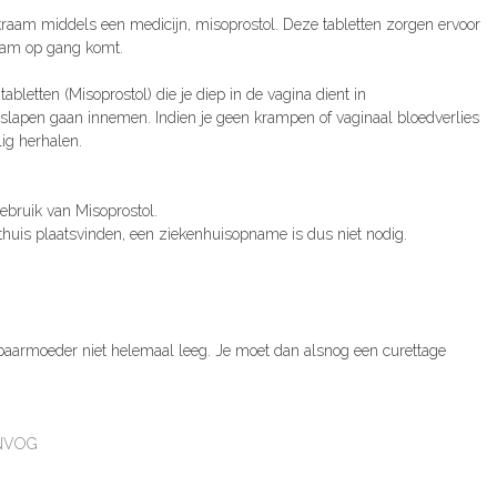
raam middels een medicijn, misoprostol. Deze tabletten zorgen ervoor
aam op gang komt.
abletten (Misoprostol) die je diep in de vagina dient in
t slapen gaan innemen. Indien je geen krampen of vaginaal bloedverlies
ig herhalen.
ebruik van Misoprostol.
thuis plaatsvinden, een ziekenhuisopname is dus niet nodig.
baarmoeder niet helemaal leeg. Je moet dan alsnog een curettage
NVOG