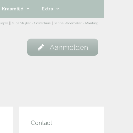
Kraamtijd
Extra
ieper
||
Mirja Strijker - Oosterhuis
||
Sanne Rademaker - Manting
Aanmelden
Contact