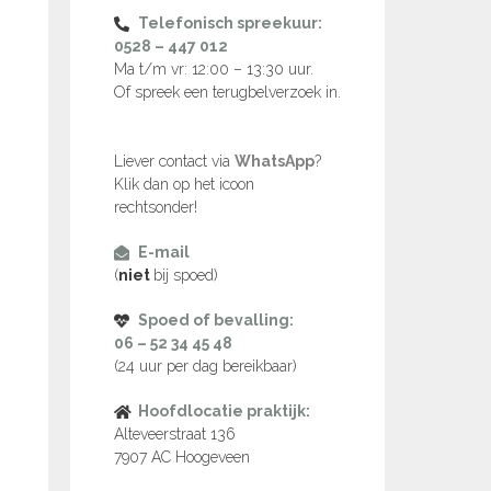
Telefonisch spreekuur:
0528 – 447 012
Ma t/m vr: 12:00 – 13:30 uur.
Of spreek een terugbelverzoek in.
Liever contact via
WhatsApp
?
Klik dan op het icoon
rechtsonder!
E-mail
(
niet
bij spoed)
Spoed of bevalling:
06 – 52 34 45 48
(24 uur per dag bereikbaar)
Hoofdlocatie praktijk:
Alteveerstraat 136
7907 AC Hoogeveen