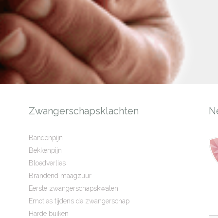
Zwangerschapsklachten
N
Bandenpijn
Bekkenpijn
Bloedverlies
Brandend maagzuur
Eerste zwangerschapskwalen
Emoties tijdens de zwangerschap
Harde buiken