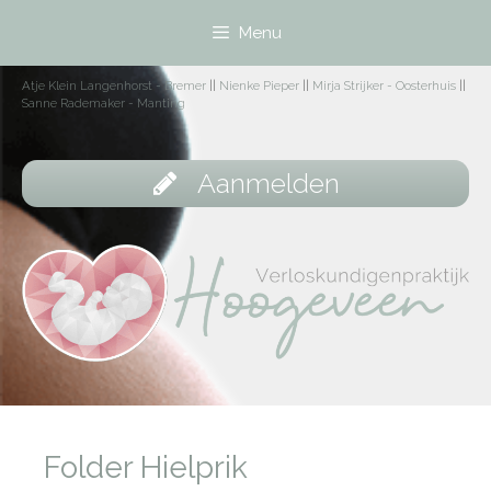
Menu
Atje Klein Langenhorst - Bremer
||
Nienke Pieper
||
Mirja Strijker - Oosterhuis
||
Sanne Rademaker - Manting
Aanmelden
Folder Hielprik