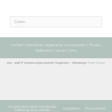
contact
|
disclaimer
|
algemene voorwaarden
|
Privacy
Statement
|
nieuws
|
links
2011 - 2026 © Verloskundigenpraktijk Hoogeveen - Webdesign:
Poiter Design
Wij gebruiken alleen functionele
Accepteren
Privacybeleid
cookies op deze website