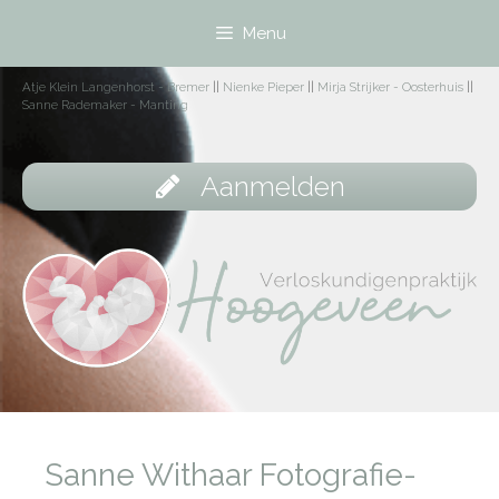
Menu
Atje Klein Langenhorst - Bremer
||
Nienke Pieper
||
Mirja Strijker - Oosterhuis
||
Sanne Rademaker - Manting
Aanmelden
Sanne Withaar Fotografie-