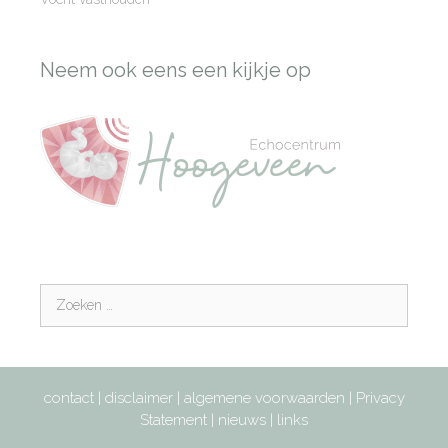
Neem ook eens een kijkje op
contact
|
disclaimer
|
algemene voorwaarden
|
Privacy
Statement
|
nieuws
|
links