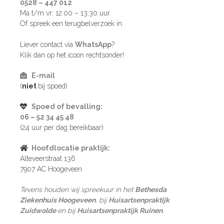
0528 – 447 012
Ma t/m vr: 12:00 – 13:30 uur.
Of spreek een terugbelverzoek in.
Liever contact via
WhatsApp
?
Klik dan op het icoon rechtsonder!
E-mail
(
niet
bij spoed)
Spoed of bevalling:
06 – 52 34 45 48
(24 uur per dag bereikbaar)
Hoofdlocatie praktijk:
Alteveerstraat 136
7907 AC Hoogeveen
Tevens houden wij spreekuur in het
Bethesda
Ziekenhuis Hoogeveen
, bij
Huisartsenpraktijk
Zuidwolde
en bij
Huisartsenpraktijk Ruinen
.