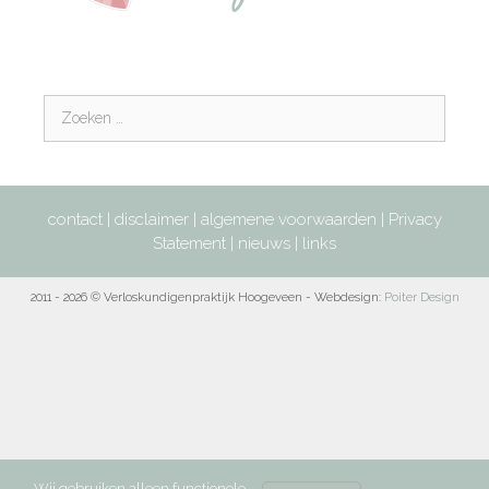
contact
|
disclaimer
|
algemene voorwaarden
|
Privacy
Statement
|
nieuws
|
links
2011 - 2026 © Verloskundigenpraktijk Hoogeveen - Webdesign:
Poiter Design
Wij gebruiken alleen functionele