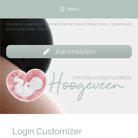
Menu
Atje Klein Langenhorst - Bremer
||
Nienke Pieper
||
Mirja Strijker - Oosterhuis
||
Sanne Rademaker - Manting
Aanmelden
Login Customizer