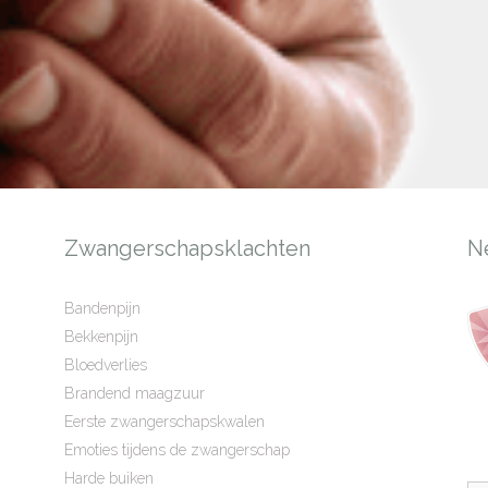
Zwangerschapsklachten
N
Bandenpijn
Bekkenpijn
Bloedverlies
Brandend maagzuur
Eerste zwangerschapskwalen
Emoties tijdens de zwangerschap
Harde buiken