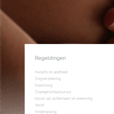
Regeldingen
Huisarts en apotheek
Zorgverzekering
Kraamzorg
Zwangerschapscursus
Keuze van achternaam en erkenning
Verlof
Kinderopvang