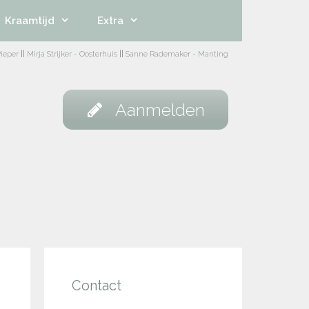
Kraamtijd
Extra
ieper
||
Mirja Strijker - Oosterhuis
||
Sanne Rademaker - Manting
Aanmelden
Contact