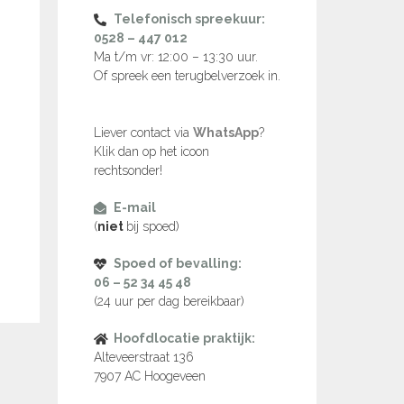
Telefonisch spreekuur:
0528 – 447 012
Ma t/m vr: 12:00 – 13:30 uur.
Of spreek een terugbelverzoek in.
Liever contact via
WhatsApp
?
Klik dan op het icoon
rechtsonder!
E-mail
(
niet
bij spoed)
Spoed of bevalling:
06 – 52 34 45 48
(24 uur per dag bereikbaar)
Hoofdlocatie praktijk:
Alteveerstraat 136
7907 AC Hoogeveen