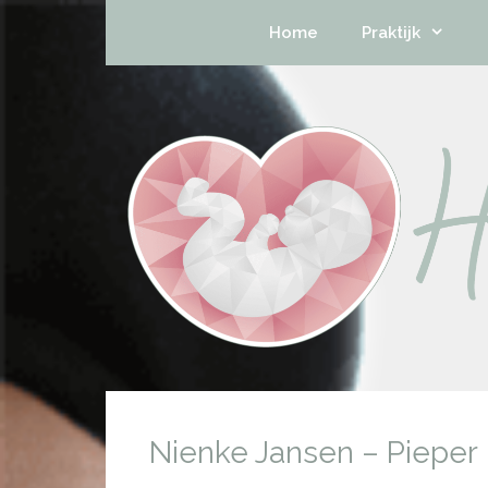
Home
Praktijk
Nienke Jansen – Pieper