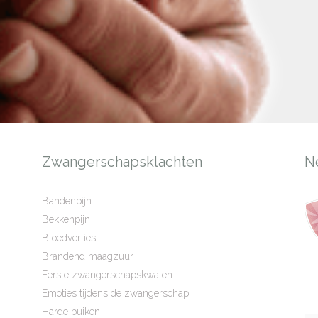
Zwangerschapsklachten
N
Bandenpijn
Bekkenpijn
Bloedverlies
Brandend maagzuur
Eerste zwangerschapskwalen
Emoties tijdens de zwangerschap
Harde buiken