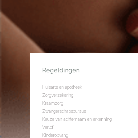
Regeldingen
Huisarts en apotheek
Zorgverzekering
Kraamzorg
Zwangerschapscursus
Keuze van achternaam en erkenning
Verlof
Kinderopvang