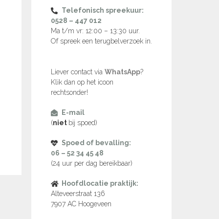
Telefonisch spreekuur:
0528 – 447 012
Ma t/m vr: 12:00 – 13:30 uur.
Of spreek een terugbelverzoek in.
Liever contact via
WhatsApp
?
Klik dan op het icoon
rechtsonder!
E-mail
(
niet
bij spoed)
Spoed of bevalling:
06 – 52 34 45 48
(24 uur per dag bereikbaar)
Hoofdlocatie praktijk:
Alteveerstraat 136
7907 AC Hoogeveen