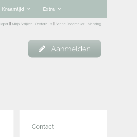
Kraamtijd
Extra
ieper
||
Mirja Strijker - Oosterhuis
||
Sanne Rademaker - Manting
Aanmelden
Contact