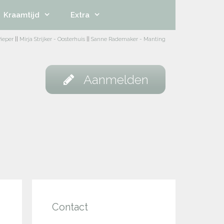
Kraamtijd
Extra
ieper
||
Mirja Strijker - Oosterhuis
||
Sanne Rademaker - Manting
Aanmelden
Contact