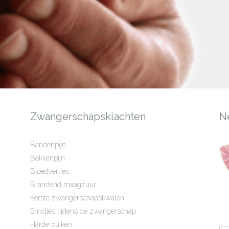
Zwangerschapsklachten
N
Bandenpijn
Bekkenpijn
Bloedverlies
Brandend maagzuur
Eerste zwangerschapskwalen
Emoties tijdens de zwangerschap
Harde buiken