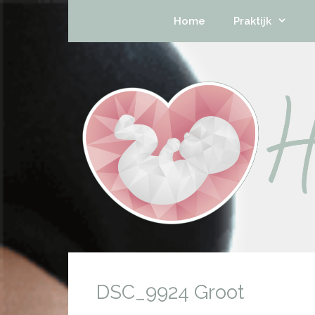
Home
Praktijk
DSC_9924 Groot