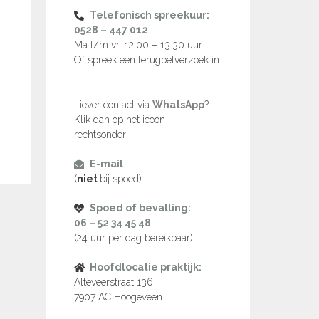
Telefonisch spreekuur:
0528 – 447 012
Ma t/m vr: 12:00 – 13:30 uur.
Of spreek een terugbelverzoek in.
Liever contact via
WhatsApp
?
Klik dan op het icoon
rechtsonder!
E-mail
(
niet
bij spoed)
Spoed of bevalling:
06 – 52 34 45 48
(24 uur per dag bereikbaar)
Hoofdlocatie praktijk:
Alteveerstraat 136
7907 AC Hoogeveen