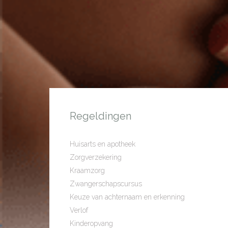
Regeldingen
Huisarts en apotheek
Zorgverzekering
Kraamzorg
Zwangerschapscursus
Keuze van achternaam en erkenning
Verlof
Kinderopvang