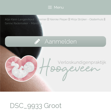
Menu
Atje Klein Langenhorst - Bremer
||
Nienke Pieper
||
Mirja Strijker - Oosterhuis
||
Sanne Rademaker - Manting
Aanmelden
DSC_9933 Groot