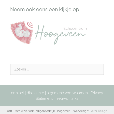
Neem ook eens een kijkje op
contact
|
disclaimer
|
algemene voorwaarden
|
Privacy
Statement
|
nieuws
|
links
2011 - 2026 © Verloskundigenpraktijk Hoogeveen - Webdesign:
Poiter Design