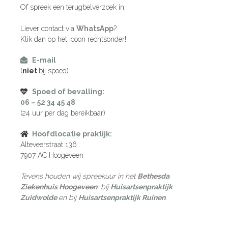
Of spreek een terugbelverzoek in.
Liever contact via
WhatsApp
?
Klik dan op het icoon rechtsonder!
E-mail
(
niet
bij spoed)
Spoed of bevalling:
06 – 52 34 45 48
(24 uur per dag bereikbaar)
Hoofdlocatie praktijk:
Alteveerstraat 136
7907 AC Hoogeveen
Tevens houden wij spreekuur in het
Bethesda
Ziekenhuis Hoogeveen
, bij
Huisartsenpraktijk
Zuidwolde
en bij
Huisartsenpraktijk Ruinen
.