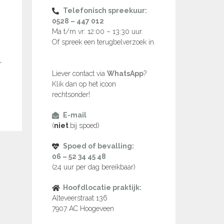
Telefonisch spreekuur:
0528 – 447 012
Ma t/m vr: 12:00 – 13:30 uur.
Of spreek een terugbelverzoek in.
r
Liever contact via
WhatsApp
?
Klik dan op het icoon
rechtsonder!
E-mail
(
niet
bij spoed)
Spoed of bevalling:
06 – 52 34 45 48
(24 uur per dag bereikbaar)
Hoofdlocatie praktijk:
Alteveerstraat 136
7907 AC Hoogeveen