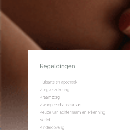
Regeldingen
Huisarts en apotheek
Zorgverzekering
Kraamzorg
Zwangerschapscursus
Keuze van achternaam en erkenning
Verlof
Kinderopvang