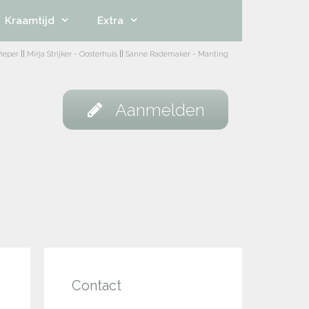
Kraamtijd
Extra
ieper
||
Mirja Strijker - Oosterhuis
||
Sanne Rademaker - Manting
Aanmelden
Contact