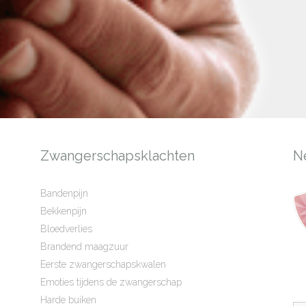
Zwangerschapsklachten
N
Bandenpijn
Bekkenpijn
Bloedverlies
Brandend maagzuur
Eerste zwangerschapskwalen
Emoties tijdens de zwangerschap
Harde buiken