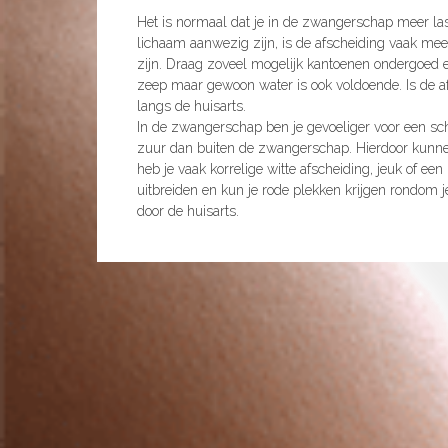
Het is normaal dat je in de zwangerschap meer la
lichaam aanwezig zijn, is de afscheiding vaak meer
zijn. Draag zoveel mogelijk kantoenen ondergoed e
zeep maar gewoon water is ook voldoende. Is de af
langs de huisarts.
In de zwangerschap ben je gevoeliger voor een sch
zuur dan buiten de zwangerschap. Hierdoor kunnen
heb je vaak korrelige witte afscheiding, jeuk of 
uitbreiden en kun je rode plekken krijgen rondom 
door de huisarts.