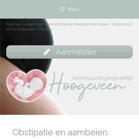
Menu
Atje Klein Langenhorst - Bremer
||
Nienke Pieper
||
Mirja Strijker - Oosterhuis
||
Sanne Rademaker - Manting
Aanmelden
Obstipatie en aambeien