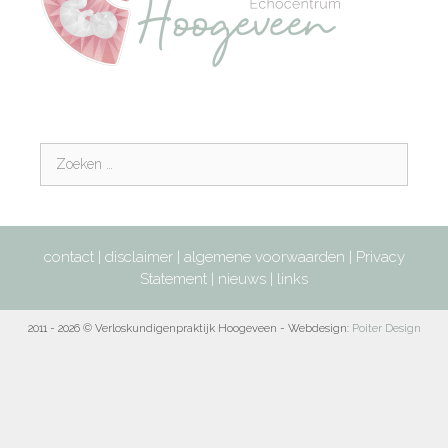
contact
|
disclaimer
|
algemene voorwaarden
|
Privacy
Statement
|
nieuws
|
links
2011 - 2026 © Verloskundigenpraktijk Hoogeveen - Webdesign:
Poiter Design