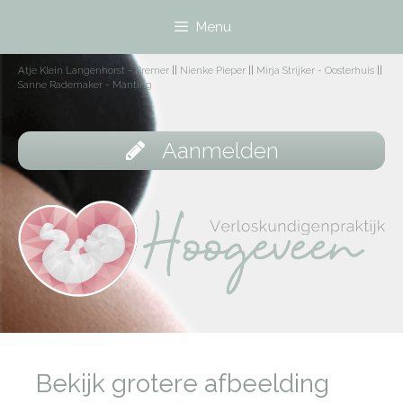
Menu
Atje Klein Langenhorst - Bremer
||
Nienke Pieper
||
Mirja Strijker - Oosterhuis
||
Sanne Rademaker - Manting
Aanmelden
Bekijk grotere afbeelding