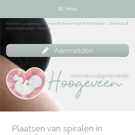
Menu
Atje Klein Langenhorst - Bremer
||
Nienke Pieper
||
Mirja Strijker - Oosterhuis
||
Sanne Rademaker - Manting
Aanmelden
Plaatsen van spiralen in