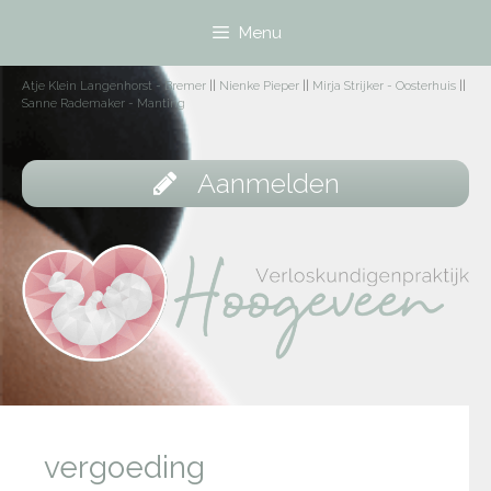
Menu
Atje Klein Langenhorst - Bremer
||
Nienke Pieper
||
Mirja Strijker - Oosterhuis
||
Sanne Rademaker - Manting
Aanmelden
vergoeding